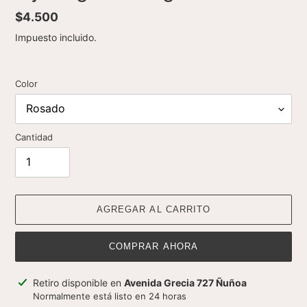
Precio
$4.500
habitual
Impuesto incluido.
Color
Cantidad
AGREGAR AL CARRITO
COMPRAR AHORA
Agregando
Retiro disponible en
Avenida Grecia 727 Ñuñoa
el
Normalmente está listo en 24 horas