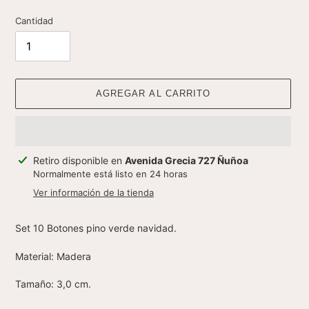
Cantidad
AGREGAR AL CARRITO
Agregando
Retiro disponible en
Avenida Grecia 727 Ñuñoa
el
Normalmente está listo en 24 horas
producto
Ver información de la tienda
a
tu
Set 10 Botones pino verde navidad.
carrito
Material: Madera
Tamaño: 3,0 cm.