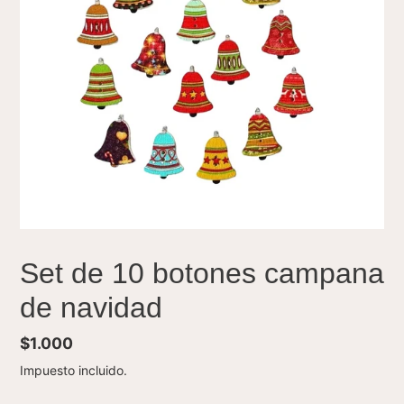
Set de 10 botones campana
de navidad
Precio
$1.000
habitual
Impuesto incluido.