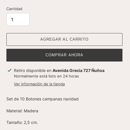
Cantidad
AGREGAR AL CARRITO
COMPRAR AHORA
Agregando
Retiro disponible en
Avenida Grecia 727 Ñuñoa
el
Normalmente está listo en 24 horas
producto
Ver información de la tienda
a
tu
Set de 10 Botones campanas navidad
carrito
Material: Madera
Tamaño: 2,5 cm.