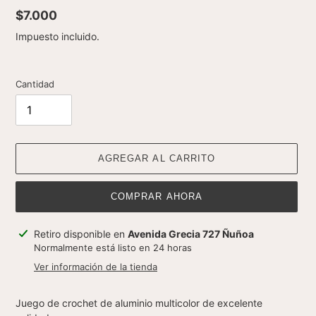
Precio
$7.000
habitual
Impuesto incluido.
Cantidad
AGREGAR AL CARRITO
COMPRAR AHORA
Agregando
Retiro disponible en
Avenida Grecia 727 Ñuñoa
el
Normalmente está listo en 24 horas
producto
Ver información de la tienda
a
tu
Juego de crochet de aluminio multicolor de excelente
carrito