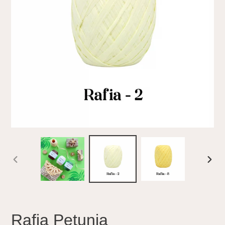
ANTERIOR
SIGU
DIAPOSITIVA
DIAP
Rafia Petunia