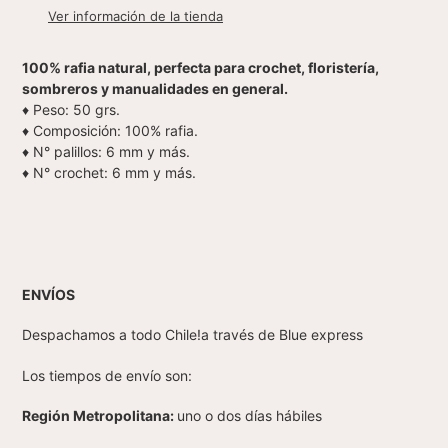
producto
Ver información de la tienda
a
tu
100% rafia natural, perfecta para crochet, floristería,
carrito
sombreros y manualidades en general.
♦ Peso: 50 grs.
♦ Composición: 100% rafia.
♦ N° palillos: 6 mm y más.
♦ N° crochet: 6 mm y más.
ENVÍOS
Despachamos a todo Chile!a través de Blue express
Los tiempos de envío son:
Región Metropolitana:
uno o dos días hábiles