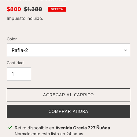
Precio
$800
Precio
$1.380
OFERTA
de
habitual
Impuesto incluido.
venta
Color
Cantidad
AGREGAR AL CARRITO
COMPRAR AHORA
Agregando
Retiro disponible en
Avenida Grecia 727 Ñuñoa
el
Normalmente está listo en 24 horas