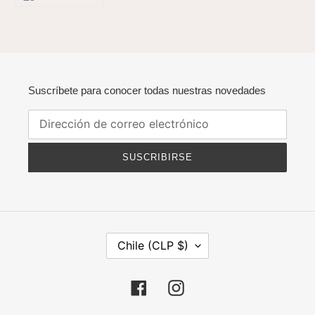
EN
FACEBOOK
Suscríbete para conocer todas nuestras novedades
SUSCRIBIRSE
P
Chile (CLP $)
A
Í
S
Facebook
Instagram
/
R