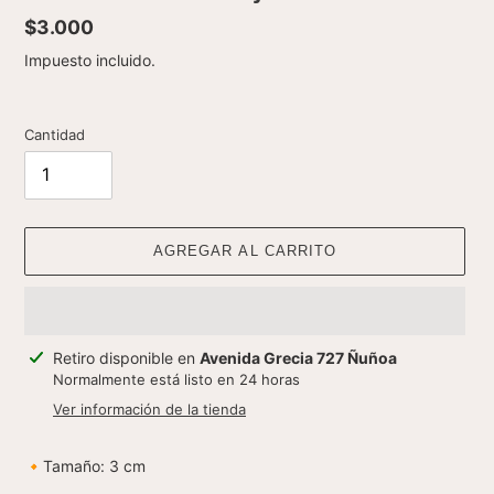
Precio
$3.000
habitual
Impuesto incluido.
Cantidad
AGREGAR AL CARRITO
Agregando
Retiro disponible en
Avenida Grecia 727 Ñuñoa
el
Normalmente está listo en 24 horas
producto
Ver información de la tienda
a
tu
🔸Tamaño: 3 cm
carrito