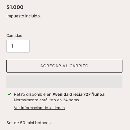
Precio
$1.000
habitual
Impuesto incluido.
Cantidad
AGREGAR AL CARRITO
Agregando
Retiro disponible en
Avenida Grecia 727 Ñuñoa
el
Normalmente está listo en 24 horas
producto
Ver información de la tienda
a
tu
Set de 50 mini botones.
carrito