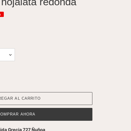
 hojalata redonda
A
REGAR AL CARRITO
COMPRAR AHORA
ida Grecia 727 Ñuñoa