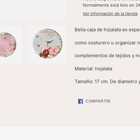
el
Normalmente está listo en 2
producto
Ver información de la tienda
a
tu
Bella caja de hojalata es espe
carrito
como costurero u organizar n
complementos de tejidos y m
Material: hojalata
Tamaño: 17 cm. De diametro 
COMPARTIR
COMPARTIR
EN
FACEBOOK