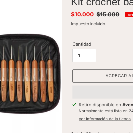
Kit crochet 
Precio
$10.000
Precio
$15.000
OF
de
habitual
Impuesto incluido.
venta
Cantidad
AGREGAR A
Agregando
Retiro disponible en
Aven
el
Normalmente está listo en 2
producto
Ver información de la tienda
a
tu