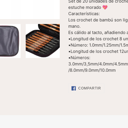
Set de 20 unidades de croche
carrito
estuche morado 💖
Características:
Los crochet de bambú son lige
mano.
Es cálido al tacto, añadiendo 
▪️Longitud de los crochet 8 u
▪️Número: 1.0mm/1.25mm/1.
▪️Longitud de los crochet 12u
▪️Números:
3.0mm/3,5mm/4.0mm/4.5mm
/8.0mm/9.0mm/10.0mm
COMPARTIR
COMPARTIR
EN
FACEBOOK