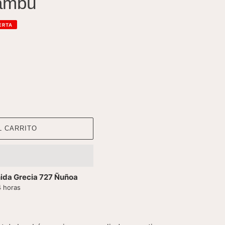
bambú
ERTA
L CARRITO
ida Grecia 727 Ñuñoa
4 horas