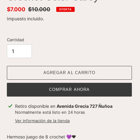
Precio
$7.000
Precio
$10.000
OFERTA
de
habitual
Impuesto incluido.
venta
Cantidad
AGREGAR AL CARRITO
COMPRAR AHORA
Agregando
Retiro disponible en
Avenida Grecia 727 Ñuñoa
el
Normalmente está listo en 24 horas
producto
Ver información de la tienda
a
tu
Hermoso juego de 8 crochet 💜❤️
carrito