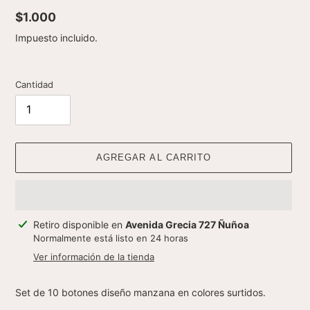
Precio
$1.000
habitual
Impuesto incluido.
Cantidad
AGREGAR AL CARRITO
Agregando
Retiro disponible en
Avenida Grecia 727 Ñuñoa
el
Normalmente está listo en 24 horas
producto
Ver información de la tienda
a
tu
Set de 10 botones diseño manzana en colores surtidos.
carrito