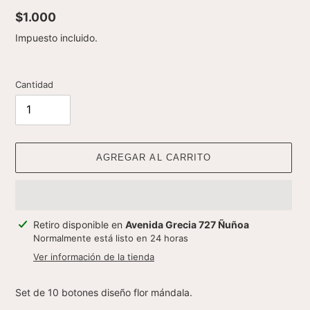
Precio
$1.000
habitual
Impuesto incluido.
Cantidad
AGREGAR AL CARRITO
Agregando
Retiro disponible en
Avenida Grecia 727 Ñuñoa
el
Normalmente está listo en 24 horas
producto
Ver información de la tienda
a
tu
Set de 10 botones diseño flor mándala.
carrito