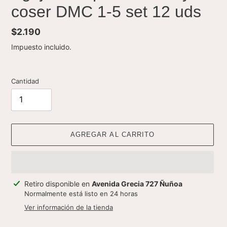
coser DMC 1-5 set 12 uds
Precio
$2.190
habitual
Impuesto incluido.
Cantidad
AGREGAR AL CARRITO
Agregando
Retiro disponible en
Avenida Grecia 727 Ñuñoa
el
Normalmente está listo en 24 horas
producto
Ver información de la tienda
a
tu